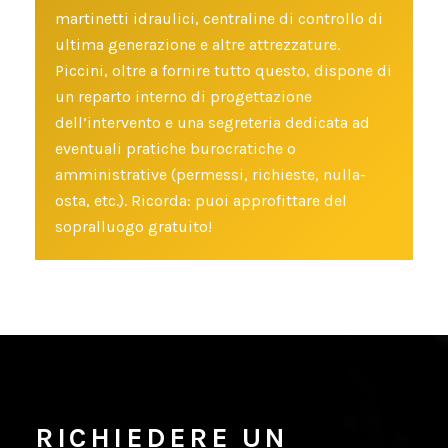
martinetti idraulici, centraline di controllo di
ultima generazione e altre attrezzature.
Piccini, oltre a fornire tutto questo, dispone di
un reparto interno di progettazione
dell’intervento e una segreteria dedicata ad
eventuali pratiche burocratiche o
amministrative (permessi, richieste, nulla-
osta, etc.). Ricorda: puoi approfittare del
sopralluogo gratuito!
RICHIEDERE
UN